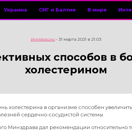
Украина
СНГ и Балтия
В мире
Инте
Интересно
•
31 марта 2021 в 21:03
ктивных способов в б
холестерином
ь холестерина в организме способен увеличить
болезней сердечно-сосудистой системы.
о Минздрава дал рекомендации относительно того