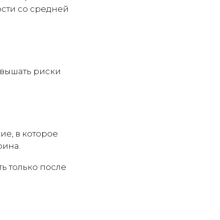
ости со средней
овышать риски
ие, в которое
рина.
ь только после