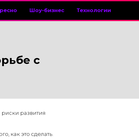
ресно
Шоу-бизнес
Технологии
орьбе с
 риски развития
, как это сделать.