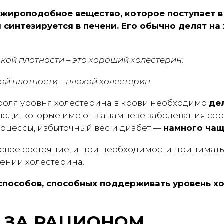
 жироподобное вещество, которое поступает в
 синтезируется в печени. Его обычно делят на
ой плотности – это хороший холестерин;
й плотности – плохой холестерин.
роля уровня холестерина в крови необходимо
де
 люди, которые имеют в анамнезе заболевания се
оцессы, избыточный вес и диабет —
намного ча
свое состояние, и при необходимости принимать
ении холестерина.
 способов, способных поддерживать уровень х
 ЗА РАЦИОНОМ