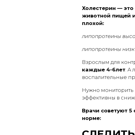
Холестерин — это
животной пищей и
плохой:
липопротеины высок
липопротеины низко
Взрослым для конт
каждые 4-6лет
. А
воспалительные пр
Нужно мониторить 
эффективны в сниж
Врачи советуют 5
норме:
СЛЕДИТЬ