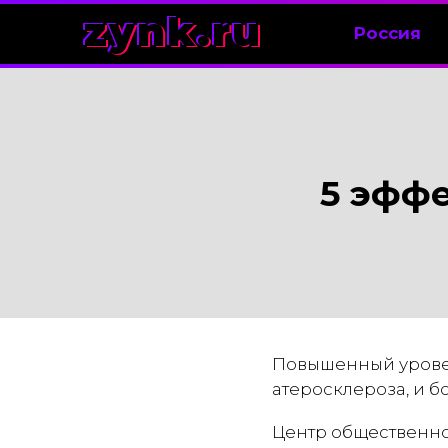
zynk.ru
Россия
5 эффе
Повышенный уровен
атеросклероза, и 
Центр общественног