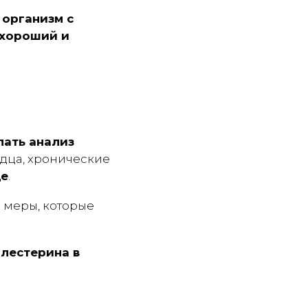
 организм с
 хороший и
лать анализ
рдца, хронические
ще
.
 меры, которые
олестерина в