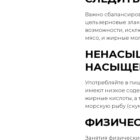
Важно сбалансирова
цельзерновые злаки
возможности, искл
мясо, и жирные мо
НЕНАСЫ
НАСЫЩЕ
Употребляйте в пищ
имеют низкое соде
жирные кислоты, а 
морскую рыбу (ску
ФИЗИЧЕС
Занятия физически