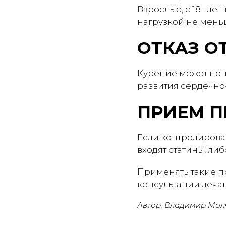
Взрослые, с 18 –ле
нагрузкой не меньш
ОТКАЗ О
Курение может пон
развития сердечно
ПРИЕМ П
Если контролироват
входят статины, ли
Применять такие п
консультации лечащ
Автор: Владимир Мол